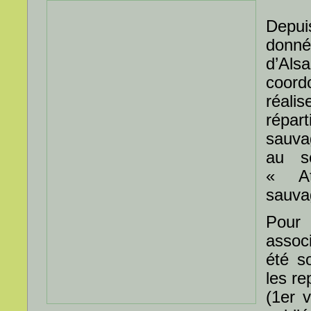
Depui
donn
d’A
coord
réal
répa
sauva
au se
« At
sauva
Pour 
associ
été s
les re
(1er 