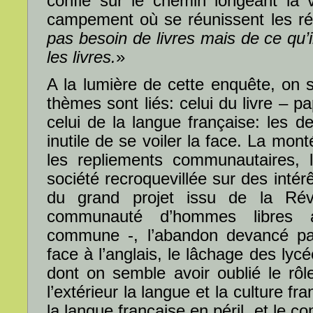
confie sur le chemin longeant la 
campement où se réunissent les rés
pas besoin de livres mais de ce qu’i
les livres.
»
A la lumière de cette enquête, on 
thèmes sont liés: celui du livre – p
celui de la langue française: les de
inutile de se voiler la face. La mon
les repliements communautaires, 
société recroquevillée sur des intérêt
du grand projet issu de la Rév
communauté d’hommes libres a
commune -, l’abandon devancé par
face à l’anglais, le lâchage des lycé
dont on semble avoir oublié le rôl
l’extérieur la langue et la culture fr
la langue française en péril, et le co