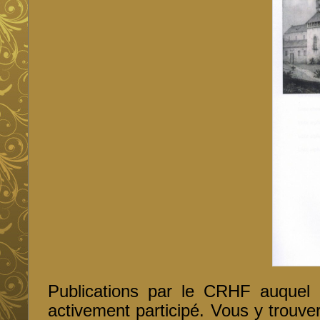
Publications par le CRHF auquel
activement participé. Vous y trouv