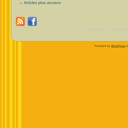
←
Articles plus anciens
Webmestre : Christelle BI
Powered by
WordPress
a